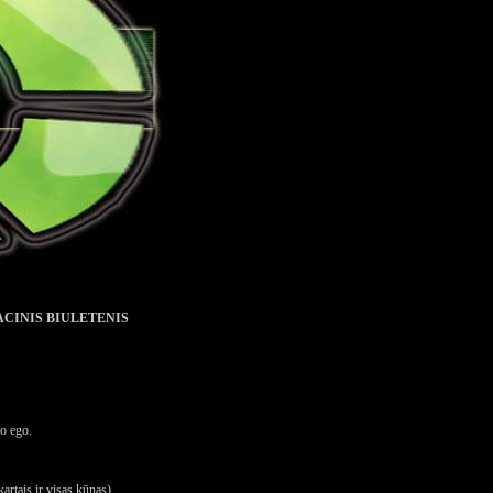
CINIS BIULETENIS
jo ego.
kartais ir visas kūnas).