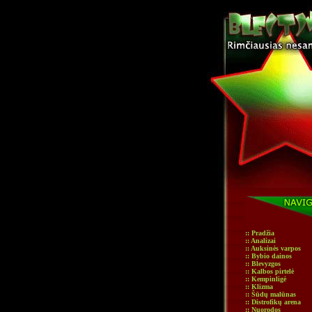
:: Pradžia
:: Analizai
:: Auksinės varpos
:: Bybio dainos
:: Blevyzgos
:: Kalbos pirtelė
:: Kempinligė
:: Klizma
:: Šūdų malūnas
:: Distrofikų arena
:: Nuorodos