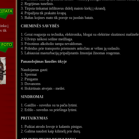
2. Regėjimas tunelinis.
3. Tirpsta tinkamai infiltravus didelį maisto kiekį į skrandį.
4. Pripažįsta tik prakaito kvapą.
5. Baltas kojines mato tik poroje su juodais batais.
inka į
CHEMINĖS SAVYBĖS
s tik
1. Gerai reaguoja su technika, elektronika, blogai su elektrine skutimosi mašinėle
2. Užviręs taškosi seiline medžiaga.
3. Prisotinus alkoholio tampa nevaldomas.
4. Prileidus prie transporto priemonės anksčiau ar vėliau ją sudaužo.
5. Labiausiai masturbaciją pripažįstantis žmonijai žinomas reagentas.
Panaudojimas liaudies ūkyje
Naudojamas gauti:
1. Spermai
2. Pinigams
3. Dovanoms
4. Išskirtinais atvejais - meilei.
SINDROMAI
1. Gaidžio - suvedus su ta pačia lytimi.
2. Eržilo - suvedus su priešinga lytimi.
PRITAIKYMAS
1. Puikiai atrodo lovoje ir kalantis pinigus.
2. Galima naudoti kaip kilimėlį prie durų.