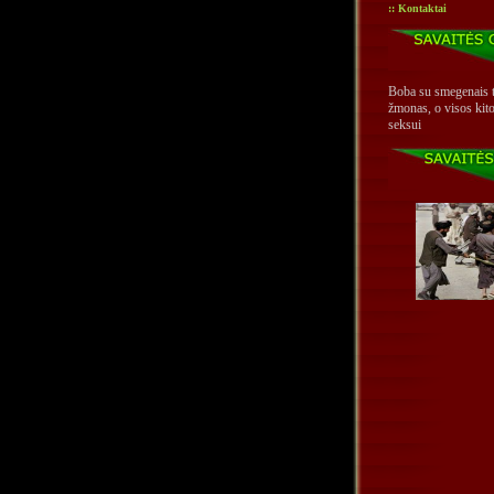
:: Kontaktai
Boba su smegenais t
žmonas, o visos kito
seksui