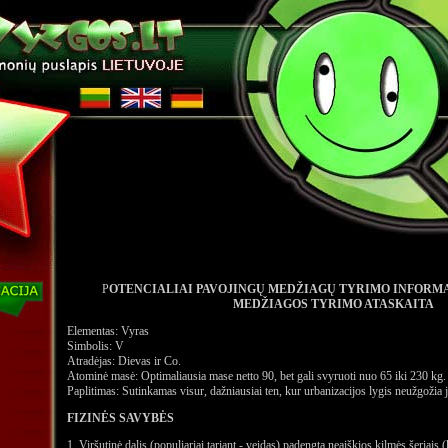
P
OTENCIALIAI PAVOJINGŲ MEDŽIAGŲ TYRIMO INFORMA
MEDŽIAGOS TYRIMO ATASKAITA
Elementas: Vyras
Simbolis: V
Atradėjas: Dievas ir Co.
Atominė masė: Optimaliausia mase netto 90, bet gali svyruoti nuo 65 iki 230 kg.
Paplitimas: Sutinkamas visur, dažniausiai ten, kur urbanizacijos lygis neužgožia 
FIZINĖS SAVYBĖS
1. Viršutinė dalis (populiariai tariant - veidas) padengta neaiškios kilmės šeriais (