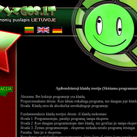
Apibendrintoji klaidų teorija (Skiriama programuo
Aksioma. Bet kokioje programoje yra klaidų.
Proporcionalumo dėsnis. Kuo labiau reikalinga programa, tuo daugiau joje klaid
Išvada. Klaidų nėra tik absoliučiai nereikalingoje programoje.
Fundamentalusis klaidų teorijos dėsnis: iš klaidų mokomasi.
Išvada 1. Programuotojas, parašęs programą, tampa ekspertu.
Išvada 2. Kuo daugiau programuotojas daro klaidų, tuo greičiau jis tampa eksper
Išvada 3. Žymus programuotojas - ekspertas niekada nerašo programų teisingai.
Pastaba. Tam jis ir ekspertas.