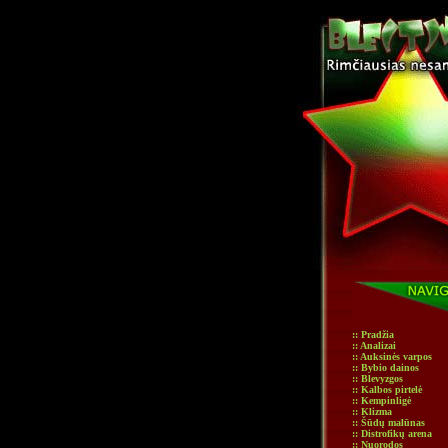
:: Pradžia
:: Analizai
:: Auksinės varpos
:: Bybio dainos
:: Blevyzgos
:: Kalbos pirtelė
:: Kempinligė
:: Klizma
:: Šūdų malūnas
:: Distrofikų arena
:: Nuorodos