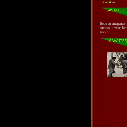
:: Kontaktai
Boba su smegenais t
žmonas, o visos kito
seksui