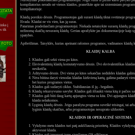
Nurodymas pradedančiam programuotojui. Jeigu Jums iš pirmo karto pavyko par
kompiliatorius nerado nė vienos klaidos, praneškite apie tai sisteminiam programuo
kompiliatoriuje.
Klaidų poreikio dėsnis. Programuotojas gali surasti klaidą tiktai svetimoje progr
Išvada. Klaidai ne vis vien, kas ją suras.
inka į
Patarimas pradedančiam programuotojui. Niekada netaisykite surastų klaidų pro
s tik
nežinomą skaičių nesurastų klaidų. Geriau aprašykite jas dokumentacijoje kaip 
ypatybes.
Apibrėžimas. Taisyklės, kurias apeinant rašomos programos, vadinamos klaidų k
KLAIDŲ KALBA
Klaidos gali sekti viena po kitos.
Ekvivalentinių klaidų komutatyvumo dėsnis. Dvi ekvivalentiškas klaidas 
nesikeičia.
Adityvumo dėsnis. Dvi viena po kitos sekančias nedideles klaidas galima 
Nėra būtina daryti vienodas klaidas kiekvieną kartą, galima padaryti vieną i
bet kurios programos vietos.
Klaidos gali sudaryti ciklus. Stabiliausias iš jų - begalinis.
Klaidų rekursyvumo savybė. Klaidos gali iššaukti viena kitą ir pačios sa
Klaidos gali būti daug kartų apjungtos viena su kita. Dvi apjungtos klai
klaida nelaikomos.
Lyginių klaidų dėsnis. Jeigu parašyta programa suveikė teisingai, tai ar
lyginis klaidų skaičius, arba programuotojas nesuprato užduoties.
KLAIDOS IR OPERACINĖ SISTEMA
Vykdymo metu klaidos turi patį aukščiausią prioritetą. Klaidos vykdymą n
aktyvesnė klaida.
Klaidos gali ignoruoti joms siunčiamas OS užklausas.