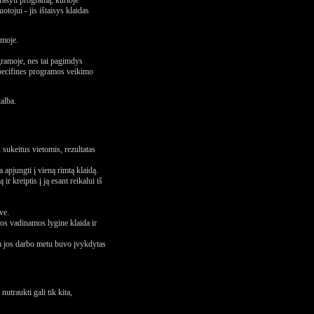
ašyti programą, kurioje
tojui - jis ištaisys klaidas
amoje.
gramoje, nes tai pagimdys
specifines programos veikimo
alba.
sukeitus vietomis, rezultatas
apjungti į vieną rimtą klaidą.
r kreiptis į ją esant reikalui iš
ve.
dos vadinamos lygine klaida ir
ba jos darbo metu buvo įvykdytas
utraukti gali tik kita,