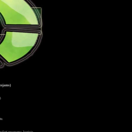
tojams)
ų.
tu.