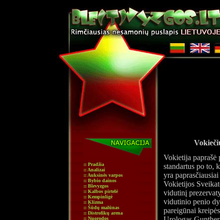
Vokieči
Vokietija paprašė
:: Pradžia
standartus po to, 
:: Analizai
yra paprasčiausiai 
:: Auksinės varpos
:: Bybio dainos
Vokietijos Sveikat
:: Blevyzgos
:: Kalbos pirtelė
vidutinį prezerva
:: Kempinligė
vidutinio penio dy
:: Klizma
:: Šūdų malūnas
pareigūnai kreipėsi
:: Distrofikų arena
Urologas Guntheri
:: Nuorodos