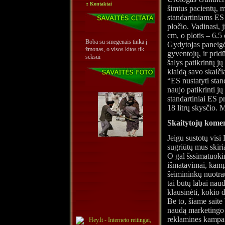
:: Kontaktai
šimtus pacientų, 
standartiniams ES
pločio. Vadinasi, 
cm, o plotis – 6.5
Boba su smegenais tinka į
Gydytojas paneigė
žmonas, o visos kitos tik
gyventojų, ir prid
seksui
šalys patikrintų j
klaidą savo skaič
“ES nustatyti stand
naujo patikrinti jų
standartiniai ES p
18 litrų skysčio. 
Skaitytojų kome
Jeigu sustotų visi 
sugriūtų mus skiri
O gal šssimatuoki
išmatavimai, kampa
šeimininkų nuotra
tai būtų labai nau
klausinėti, kokio 
Be to, šiame saite 
naudą marketingo 
reklamines kampani