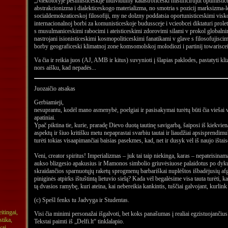
„Niekotoryje pesimisticeskije individumy katastroficeski mistificirujut optimistices
abstrakcionizma i dialekticeskogo materializma, no smotria s pozicij marksizma-l
socialdemokraticeskoj filosofiji, my ne dolzny poddatsia oportunisticeskimi visk
internacionalnoj borbi za komunisticeskoje budussceje i vcieobcei diktaturi prol
s musulmaniceskimi rabocimi i ateisticeskimi zdorovimi silami v prokol globalni
nastrojani isionisticeskimi kosmopoliticeskimi fanatikami v glave s filosofujisc
borby geograficeski klimatnoj zone komsomolskoj molodiozi i partinij towariscei
Va čia ir reikia juos (AJ, AMB ir kitus) suvynioti į šlapias paklodes, pastatyti kl
nors aišku, kad nepadės...
Juozaičio atsakas
Gerbiamieji,
nesuprantu, kodėl mano asmenybė, poelgiai ir pasisakymai turėtų būti čia viešai
apatiniai.
Ypač piktina tie, kurie, praradę Dievo duotą tautinę savigarbą, šaiposi iš kiekvi
aspektų ir šiuo kritišku metu nepaprastai svarbiu tautai ir liaudžiai apsisprendimu
turėti tokias visaapimančiai baisias pasekmes, kad, net ir dusyk vėl iš naujo išta
Veni, creator spiritus! Imperializmas – juk tai taip niekinga, karas – nepateisinam
aukso blizgesio apakusius ir Mamonos simbolio griuvėsiuose palaidotus po dyk
skraidančios sparnuotųjų raketų sprogmenų barbariškai nuplėštos išbadėjusių af
piniginės atpirks ištuštintą lietuvio sielą? Kada vėl begalėsime visa tauta turėti, 
tą dvasios ramybę, kuri ateina, kai nebereikia kankintis, tuščiai galvojant, kurlink
(c) Spešl fenks tu Jadvyga ir Studentas.
Visi čia minimi personažai išgalvoti, bet koks panašumas į realiai egzistuojančius 
Tekstai paimti iš „Delfi.lt“ tinklalapio.