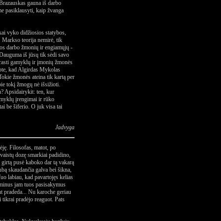
 Brazauskas gauna iš darbo
e pasiklausyti, kaip žvanga
kai vyko didžiosios statybos,
. Markso teorija nemirė, tik
kos darbo žmonių ir engiamųjų -
 Dauguma iš jūsų tik sėdi savo
aprasti gamyklų ir įmonių žmonės
akote, kad Algirdas Mykolas
Tokie žmonės ateina tik kartą per
ie tokį žmogų nė išsižioti.
? Apsidairykit: ten, kur
myklų įrengimai ir rūko
i be šiferio. O juk visa tai
Jadvyga
ėję. Filosofas, matot, po
vaistų dozę smarkiai padidino,
ą girtą pusė kaboko dar tą vakarą
lubą skaudančia galva bei šikna,
Tuo labiau, kad pavartojęs kelias
riminus jam tuos pasisakymus
nt pradeda... Nu karoche geriau
i tikrai pradėjo reaguot. Pats