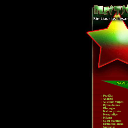
:: Pradžia
:: Analizai
:: Auksinės varpos
:: Bybio dainos
:: Blevyzgos
:: Kalbos pirtelė
:: Kempinligė
:: Klizma
:: Šūdų malūnas
:: Distrofikų arena
:: Nuorodos