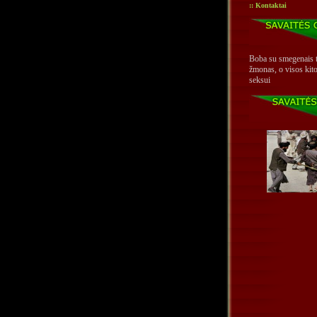
:: Kontaktai
Boba su smegenais t
žmonas, o visos kito
seksui