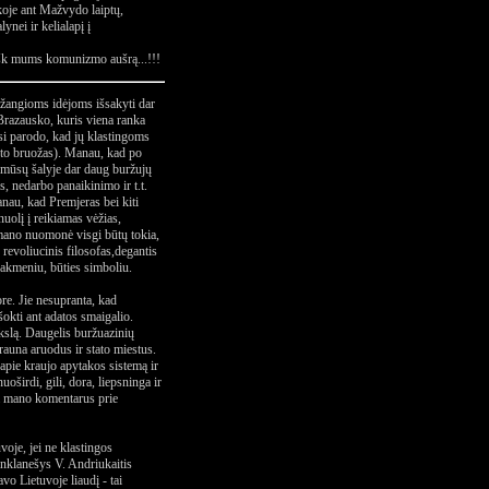
nkoje ant Mažvydo laiptų,
ynei ir kelialapį į
nešk mums komunizmo aušrą...!!!
ažangioms idėjoms išsakyti dar
Brazausko, kuris viena ranka
arsi parodo, kad jų klastingoms
isto bruožas). Manau, kad po
d mūsų šalyje dar daug buržujų
s, nedarbo panaikinimo ir t.t.
anau, kad Premjeras bei kiti
nuolį į reikiamas vėžias,
 mano nuomonė visgi būtų tokia,
 revoliucinis filosofas,degantis
 akmeniu, būties simboliu.
ore. Jie nesupranta, kad
 šokti ant adatos smaigalio.
okslą. Daugelis buržuazinių
rauna aruodus ir stato miestus.
 apie kraujo apytakos sistemą ir
oširdi, gili, dora, liepsninga ir
ia mano komentarus prie
oje, jei ne klastingos
inklanešys V. Andriukaitis
vo Lietuvoje liaudį - tai