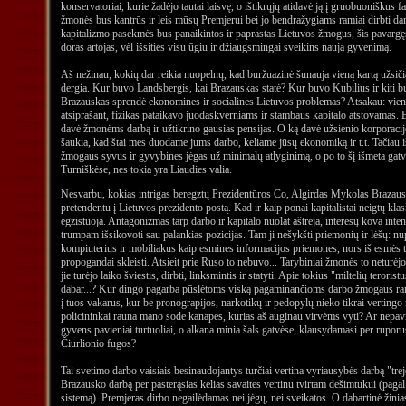
konservatoriai, kurie žadėjo tautai laisvę, o ištikrųjų atidavė ją į gruobuoniškus f
žmonės bus kantrūs ir leis mūsų Premjerui bei jo bendražygiams ramiai dirbti da
kapitalizmo pasekmės bus panaikintos ir paprastas Lietuvos žmogus, šis pavargę
doras artojas, vėl išsities visu ūgiu ir džiaugsmingai sveikins naują gyvenimą.
Aš nežinau, kokių dar reikia nuopelnų, kad buržuazinė šunauja vieną kartą užsič
dergia. Kur buvo Landsbergis, kai Brazauskas statė? Kur buvo Kubilius ir kiti bu
Brazauskas sprendė ekonomines ir socialines Lietuvos problemas? Atsakau: vienas
atsiprašant, fizikas pataikavo juodaskverniams ir stambaus kapitalo atstovamas.
davė žmonėms darbą ir užtikrino gausias pensijas. O ką davė užsienio korporacijo
šaukia, kad štai mes duodame jums darbo, keliame jūsų ekonomiką ir t.t. Tačiau iš
žmogaus syvus ir gyvybines jėgas už minimalų atlyginimą, o po to šį išmeta gat
Turniškėse, nes tokia yra Liaudies valia.
Nesvarbu, kokias intrigas beregztų Prezidentūros Co, Algirdas Mykolas Brazausk
pretendentu į Lietuvos prezidento postą. Kad ir kaip ponai kapitalistai neigtų klas
egzistuoja. Antagonizmas tarp darbo ir kapitalo nuolat aštrėja, interesų kova inten
trumpam išsikovoti sau palankias pozicijas. Tam ji nešykšti priemonių ir lėšų: nup
kompiuterius ir mobiliakus kaip esmines informacijos priemones, nors iš esmės t
propogandai skleisti. Atsieit prie Ruso to nebuvo... Tarybiniai žmonės to neturėjo...
jie turėjo laiko šviestis, dirbti, linksmintis ir statyti. Apie tokius "miltelių terori
dabar...? Kur dingo pagarba pūslėtoms viską pagaminančioms darbo žmogaus ran
į tuos vakarus, kur be pronograpijos, narkotikų ir pedopylų nieko tikrai vertingo
policininkai rauna mano sode kanapes, kurias aš auginau virvėms vyti? Ar nepavi
gyvens pavieniai turtuoliai, o alkana minia šals gatvėse, klausydamasi per rupor
Čiurlionio fugos?
Tai svetimo darbo vaisiais besinaudojantys turčiai vertina vyriausybės darbą "tr
Brazausko darbą per pasterąsias kelias savaites vertinu tvirtam dešimtukui (paga
sistemą). Premjeras dirbo negailėdamas nei jėgų, nei sveikatos. O dabartinė žinias