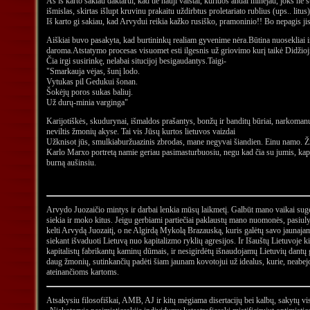
Aš iš karto sakiau daktarui, kad tie nauji vaistai, kuriuos andai minėjau, joks n
išmislas, skirtas išlupt kruvinu prakaitu uždirbtus proletariato rublius (ups.. litus),
Iš karto gi sakiau, kad Arvydui reikia kažko rusiško, pramoninio!! Bo nepagis jis 
Aiškiai buvo pasakyta, kad burtininkų realiam gyvenime nėra.Būtina nuosekliai ir 
daroma.Atstatymo procesas visuomet esti ilgesnis už griovimo kurį taikė Didžioji
Čia irgi susirinkę, nelabai situcijoj besigaudantys.Taigi-
"Smarkauja vėjas, šunį lodo.
Vytukas pil Gedukui šonan.
Šokėjų poros sukas baliuj.
Už durų-minia varginga"
Karijotiškės, skudurynai, išmaldos prašantys, bonžų ir banditų būriai, narkoma
neviltis žmonių akyse. Tai vis Jūsų kurtos lietuvos vaizdai
Užknisot jūs, smulkiaburžuazinis zbrodas, mane negyvai šiandien. Einu namo. Ži
Karlo Marxo portretą namie geriau pasimasturbuosiu, negu kad čia su jumis, kapit
burną aušinsiu.
Arvydo Juozaičio mintys ir darbai lenkia mūsų laikmetį. Galbūt mano vaikai sugebė
siekia ir moko kitus. Jeigu gerbiami partiečiai paklaustų mano nuomonės, pasiuly
kelti Arvydą Juozaitį, o ne Algirdą Mykolą Brazauską, kuris galėtų savo jaunaja
siekant išvaduoti Lietuvą nuo kapitalizmo ryklių agresijos. Ir Išauštų Lietuvoje k
kapitalistų fabrikantų kaminų dūmais, ir nesigirdėtų išnaudojamų Lietuvių dantų g
daug žmonių, sutinkančių padėti šiam jaunam kovotojui už idealus, kurie, neabej
ateinančioms kartoms.
Atsakysiu filosofiškai, AMB, AJ ir kitų mėgiama disertacijų bei kalbų, sakytų vi