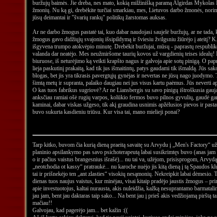
buržujų baimės. Jie dreba, nes mato, kokią milžinišką paramą Algirdas Mykolas
žmonių. Nu ką gi, drebėkite turčiai smarkiau, mes, Lietuvos darbo žmonės, norim
jūsų deimantai ir "švarių rankų" politikų žarstomas auksas.
Ar ne darbo žmogus pastatė tai, kuo dabar naudojasi saujelė buržujų, ar ne tada, 
žmogus gavo didžiųjų svajonių išsipildymą ir šviesiu žvilgsniu žiūrėjo į ateitį? K
išgyvena trumpo atokvėpio minutę. Drebėkit buržujai, mūsų - paprastų respubli
valanda dar neatėjo. Mes neužmiršome taurių kovos už vargdienių teises idealų!
biuruose, iš neturėjimo ką veikti krapšto nagus ir galvoja apie sotų pinigą. O p
lieja paskutinį prakaitą, kad tik jus išmaitintų, patys gaudami tik išmaldą. Jūs s
blogas, bet jis yra tikrasis pavergtųjų gynėjas ir nevertas ne jūsų nago juodymo. 
šimtą metų ir supranta, palaiko daugiau nei jus visus kartu paėmus. Jūs neverti ap
O kas tuos fabrikus sugriovė? Ar ne Liansbergis su savo pinigų ištroškusia gauja
anksčiau ramiai ošė rugių varpos, kolūkio fermos buvo pilnos gyvulių, gaudė ga
kaminai, dabar viskas užgeso, tik akį graudina usnimis apžėlusios pievos ir pastata
buvo sukurta kasdieniu triūsu. Kur visa tai, mano mielieji ponai?
Tarp kitko, buvom čia kurią dieną praeitą savaitę su Arvydu į „Men's Factory“ už
planinio apsilankymo pas savo psichoterapeutą labai susikrimtęs buvo (anas jam 
o ir pačius vaistus brangesnius išrašė)... nu tai va, užėjom, prisisprogom, Arvyd
„neotchodia ot kassy“ pratraukė... nu karoche nuėjo jis kitą dieną į tą Spaudos k
tai ir prišnekėjo ten „ant zlasties“ visokių nesąmonių. Nekreipkit labai dėmesio. 
dienas tuos naujus vaistus, kur minėjau, visai kitaip pradėjo jaustis žmogus – p
apie investuotojus, kaltai nurausta, akis nuleidžia, kažką nesuprantamo barmatali
jau jam, bent jau daktaras taip sako... Na bent jau į prieš akis vedžiojamą pirštą ta
mačiau!!
Galvojau, kad pagerėjo jam... bet kažin :((