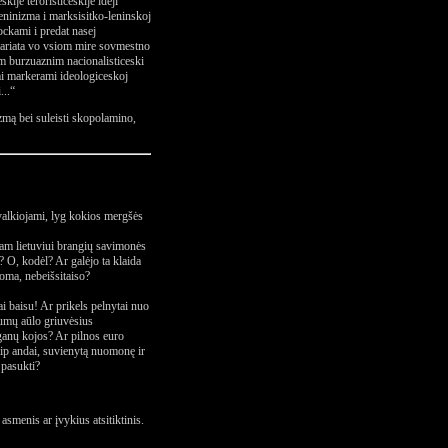
kije teroristiceskije ideji
eninizma i marksisitko-leninskoj
ockami i predat nasej
etariata vo vsiom mire sovmestno
m burzuaznim nacionalisticeski
imi markerami ideologiceskoj
...“
izmą bei suleisti skopolamino,
 valkiojami, lyg kokios mergšės
enam lietuviui brangių savimonės
? O, kodėl? Ar galėjo ta klaida
isoma, nebeišsitaiso?
ai baisu! Ar prikels pelnytai nuo
umų aūlo griuvėsius
ganų kojos? Ar pilnos euro
kaip andai, suvienytą nuomonę ir
 pasukti?
asmenis ar įvykius atsitiktinis.