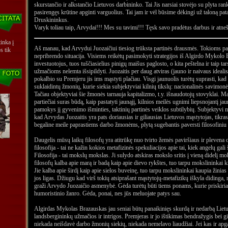
skurstančio ir alkstančio Lietuvos darbininko. Tai Jis narsiai stovėjo su plyta ra
pasirengęs krūtine apginti varguolius. Tai jam ir vėl būsime dėkingi už taloną patal
Druskininkus.
Varyk toliau taip, Arvydai!!! Mes su tavimi!!! Tęsk savo pradėtus darbus ir at
inka į
Aš manau, kad Arvydui Juozaičiui tiesiog trūksta partinės drausmės. Tokioms p
s tik
nepribrendo situacija. Visiems reikėtų pasimokyti strategijos iš Algirdo Mykolo 
investuotojus, tuos tuščiasielius pinigų maišus paglosto, o kita peštelna ir taip t
užmačioms nelemta išsipildyti. Juozaitis per daug atviras (jauno ir naivaus ideal
pokalbio su Premjeru jis ims mąstyti plačiau. Visgi jaunuolis turėtų suprasti, ka
suklaidintų žmonių, kurie siekia subjektyviai kilnių tikslų: nacionalinės savimonė
Tačiau objektyviai šie žmonės tarnauja kapitalizmo, t.y. išnaudotojų stovyklai. M
partiečiai suras būdą, kaip pastatyti jaunąjį, kilnios meilės ugnimi liepsnojantį jau
pamokys jį gyvenimo išminties, taktinių partinės veiklos subtilybių. Subjektyvi
kad Arvydas Juozaitis yra pats doriausias ir giliausias Lietuvos mąstytojas, tikras
begaline meile paprastiems darbo žmonėms, plytą sugebantis paversti filosofiniu
Daugelis mūsų laikų filosofų yra atitrūkę nuo tvirto žemės paviršiaus ir plevena 
filosofija - tai ne kažin kokios metafizinės spekuliacijos apie tai, kiek angelų gali
Filosofija - tai mokslų mokslas. Ji sulydo atskiras mokslo sritis į vieną didelį m
filosofų kalba apie marą ir badą kaip apie dievo rykštes, tuo tarpu mokslininkai k
Jie kalba apie širdį kaip apie sielos buveinę, tuo tarpu mokslininkai kaupia žinias
jos ligas. Džiugu kad virš tokių atsiprašant mąstytojų-metafizikų iškyla didinga, nu
graži Arvydo Juozaičio asmenybė. Gėda turėtų būti tiems ponams, kurie priskir
humoristinio žanro. Gėda, ponai, nes jūs meluojate patys sau.
Algirdas Mykolas Brazauskas jau seniai būtų panaikinięs skurdą ir nedarbą Lietuv
landsbergininkų užmačios ir intrigos. Premjeras ir jo ištikimas bendražygis bei g
niekada neišdavė darbo žmonių siekių, niekada nemelavo liaudžiai. Jei kas ir apga