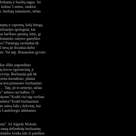
abrikantų ir buožių nagus. Jei
r kokius 5 metus, sunkios
s, buržujų nukamuots, tačiau
iauptų ir suprastų, kokį žmogų
ržuazijos apologetai, kai
 barškino pjeniną, kitas, gi
 Brazausko statytos gamyklos
s? Pastarųjų savininkai tik
 tiesų jie išsunkia darbo
vėn. Vot taip. Brazauskas gyvens
as išliks pagrindiniu
ių kovos egzistavimą, ji
syvėja. Buržuazija gali tik
erka žurnalistus, platina
ai tėra priemonės buržuazinei
. Taip, jie to neturėjo, tačiau
stus" nebuvo net kalbos. O
koms? Kodėl visi taip veržiasi
 nebėra? Kodėl buržuaziniai
rs mūsų šalis į dykvietę, kur
us Landsbergio atliekamos
ejetui". Aš Algirdo Mykolo
l naują dešimtbalę buržuazinę
klaidos kritika kilo iš paniškos