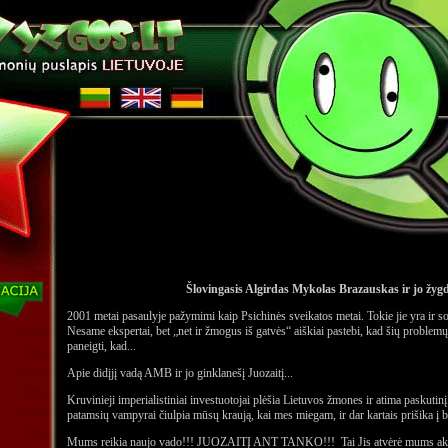
Šlovingasis Algirdas Mykolas Brazauskas ir jo žyg
2001 metai pasaulyje pažymimi kaip Psichinės sveikatos metai. Tokie jie yra ir 
Nesame ekspertai, bet „net ir žmogus iš gatvės“ aiškiai pastebi, kad šių problemų
paneigti, kad...
Apie didįjį vadą AMB ir jo ginklanešį Juozaitį...
Kruvinieji imperialistiniai investuotojai plėšia Lietuvos žmones ir atima paskutin
patamsių vampyrai čiulpia mūsų kraują, kai mes miegam, ir dar kartais prišika į bat
Mums reikia naujo vado!!! JUOZAITĮ ANT TANKO!!! Tai Jis atvėrė mums akis!