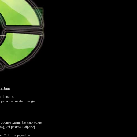
darbiai
socdemams.
 jiems netrūksta. Kas gali
į duonos kąsnį. Jie kaip kokie
ą, kai pastatau laiptinėj...
!! Tai Jis pagailėjo