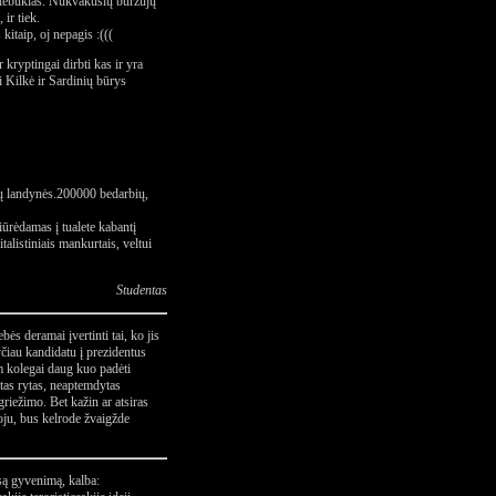
e stebuklas. Nukvakusių buržujų
 ir tiek.
kitaip, oj nepagis :(((
kryptingai dirbti kas ir yra
 Kilkė ir Sardinių būrys
nų landynės.200000 bedarbių,
ūrėdamas į tualete kabantį
alistiniais mankurtais, veltui
Studentas
s deramai įvertinti tai, ko jis
čiau kandidatu į prezidentus
m kolegai daug kuo padėti
itas rytas, neaptemdytas
riežimo. Bet kažin ar atsiras
oju, bus kelrode žvaigžde
są gyvenimą, kalba: